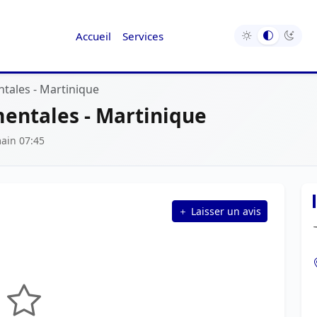
Accueil
Services
tales - Martinique
entales - Martinique
ain 07:45
Laisser un avis