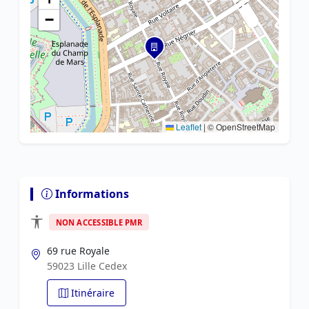
−
Leaflet
|
© OpenStreetMap
Informations
NON ACCESSIBLE PMR
69 rue Royale
59023 Lille Cedex
Itinéraire