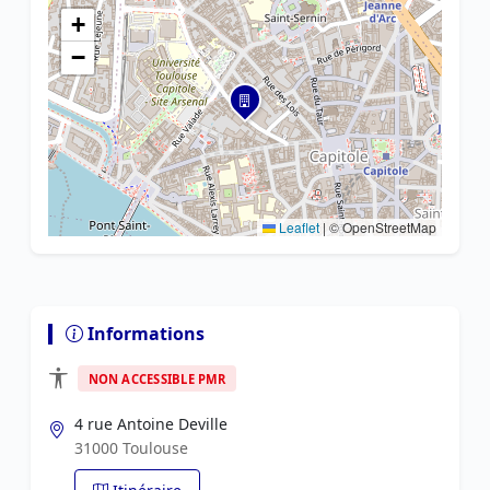
+
−
Leaflet
|
© OpenStreetMap
Informations
NON ACCESSIBLE PMR
4 rue Antoine Deville
31000 Toulouse