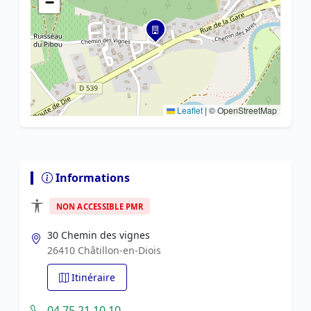
−
Leaflet
|
© OpenStreetMap
Informations
NON ACCESSIBLE PMR
30 Chemin des vignes
26410 Châtillon-en-Diois
Itinéraire
04 75 21 10 10