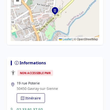
−
Leaflet
|
© OpenStreetMap
Informations
NON ACCESSIBLE PMR
19 rue Poterie
50450 Gavray-sur-Sienne
Itinéraire
02 33 91 37 50