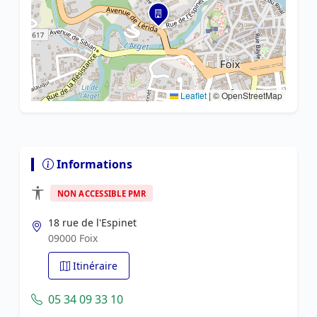
Leaflet
|
© OpenStreetMap
Informations
NON ACCESSIBLE PMR
18 rue de l'Espinet
09000 Foix
Itinéraire
05 34 09 33 10