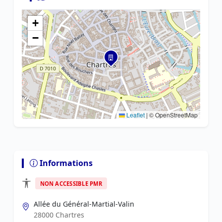
+
−
Leaflet
|
© OpenStreetMap
Informations
NON ACCESSIBLE PMR
Allée du Général-Martial-Valin
28000 Chartres