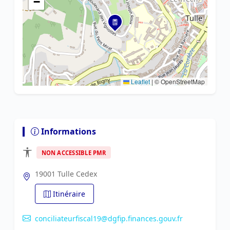
−
Leaflet
|
© OpenStreetMap
Informations
NON ACCESSIBLE PMR
19001 Tulle Cedex
Itinéraire
conciliateurfiscal19@dgfip.finances.gouv.fr