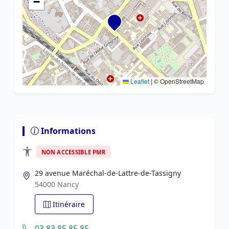
−
Leaflet
|
© OpenStreetMap
Informations
NON ACCESSIBLE PMR
29 avenue Maréchal-de-Lattre-de-Tassigny
54000 Nancy
Itinéraire
03 83 85 85 85