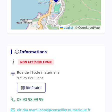
Leaflet
|
© OpenStreetMap
Informations
NON ACCESSIBLE PMR
Rue de l'Ecole maternelle
97125 Bouillant
Itinéraire
05 90 98 99 99
elricka.mamilonne@conseiller.numerique.fr