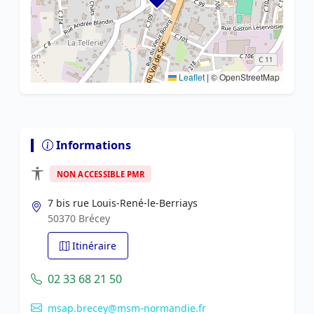
Leaflet
|
© OpenStreetMap
Informations
NON ACCESSIBLE PMR
7 bis rue Louis-René-le-Berriays
50370 Brécey
Itinéraire
02 33 68 21 50
msap.brecey@msm-normandie.fr