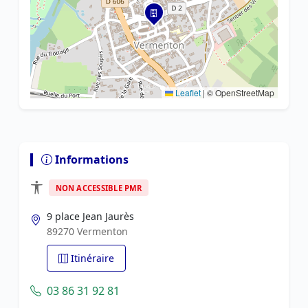
Leaflet
|
© OpenStreetMap
Informations
NON ACCESSIBLE PMR
9 place Jean Jaurès
89270 Vermenton
Itinéraire
03 86 31 92 81