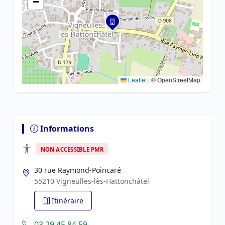
−
Leaflet
|
© OpenStreetMap
Informations
NON ACCESSIBLE PMR
30 rue Raymond-Poincaré
55210 Vigneulles-lès-Hattonchâtel
Itinéraire
03 29 45 84 59