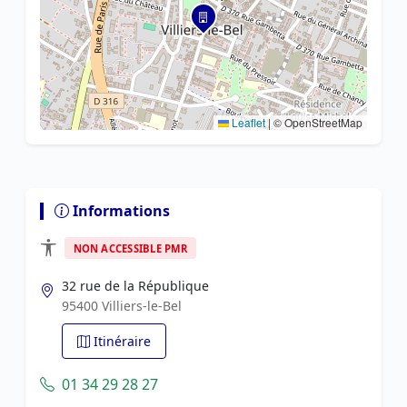
Leaflet
|
© OpenStreetMap
Informations
NON ACCESSIBLE PMR
32 rue de la République
95400 Villiers-le-Bel
Itinéraire
01 34 29 28 27