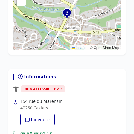
−
Leaflet
|
© OpenStreetMap
Informations
NON ACCESSIBLE PMR
154 rue du Marensin
40260 Castets
Itinéraire
05 58 55 02 18