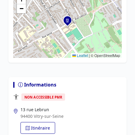
−
Leaflet
|
© OpenStreetMap
Informations
NON ACCESSIBLE PMR
13 rue Lebrun
94400 Vitry-sur-Seine
Itinéraire