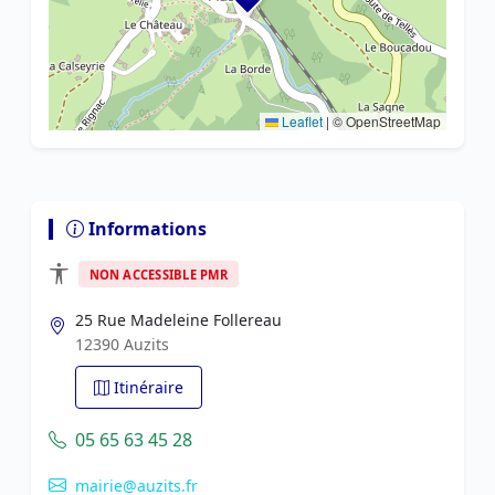
Leaflet
|
© OpenStreetMap
Informations
NON ACCESSIBLE PMR
25 Rue Madeleine Follereau
12390 Auzits
Itinéraire
05 65 63 45 28
mairie@auzits.fr