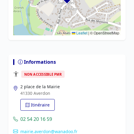
Leaflet
|
© OpenStreetMap
Informations
NON ACCESSIBLE PMR
2 place de la Mairie
41330 Averdon
Itinéraire
02 54 20 16 59
mairie.averdon@wanadoo.fr