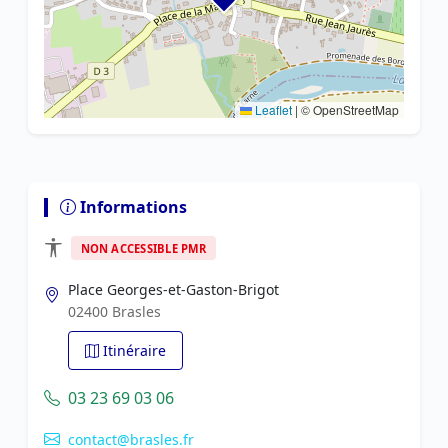
Leaflet
|
© OpenStreetMap
Informations
NON ACCESSIBLE PMR
Place Georges-et-Gaston-Brigot
02400 Brasles
Itinéraire
03 23 69 03 06
contact@brasles.fr