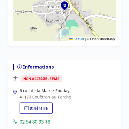
Leaflet
|
© OpenStreetMap
Informations
NON ACCESSIBLE PMR
6 rue de la Mairie-Souday
41170 Couëtron-au-Perche
Itinéraire
02 54 80 93 18