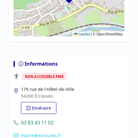
Leaflet
|
© OpenStreetMap
Informations
NON ACCESSIBLE PMR
179 rue de l'Hôtel-de-Ville
54200 Écrouves
Itinéraire
03 83 43 11 02
mairie@ecrouves.fr