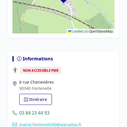
Leaflet
|
© OpenStreetMap
Informations
NON ACCESSIBLE PMR
6 rue Chenevières
90340 Fontenelle
Itinéraire
03 84 23 44 93
mairie.fontenelle90@wanadoo.fr