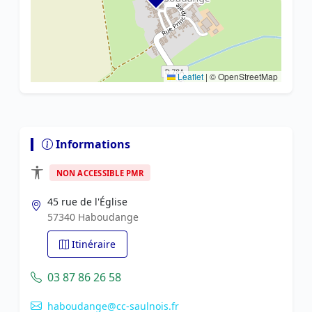
Leaflet
|
© OpenStreetMap
Informations
NON ACCESSIBLE PMR
45 rue de l'Église
57340 Haboudange
Itinéraire
03 87 86 26 58
haboudange@cc-saulnois.fr