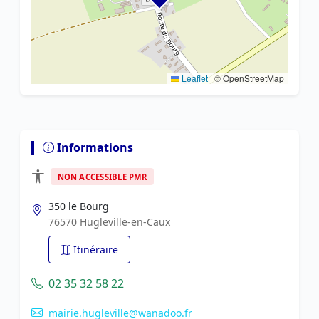
Leaflet
|
© OpenStreetMap
Informations
NON ACCESSIBLE PMR
350 le Bourg
76570 Hugleville-en-Caux
Itinéraire
02 35 32 58 22
mairie.hugleville@wanadoo.fr