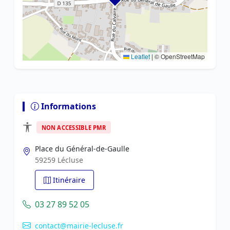
Leaflet
|
© OpenStreetMap
Informations
NON ACCESSIBLE PMR
Place du Général-de-Gaulle
59259 Lécluse
Itinéraire
03 27 89 52 05
contact@mairie-lecluse.fr