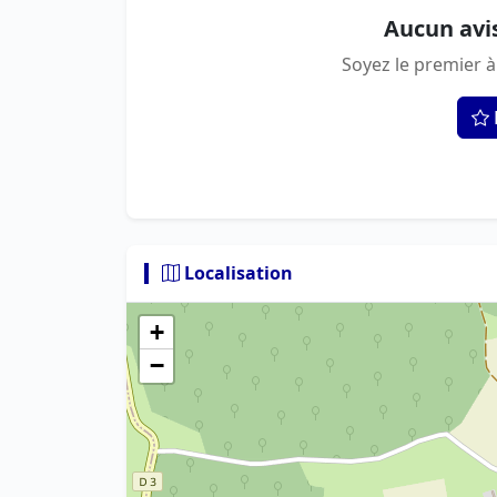
Aucun avi
Soyez le premier à
Localisation
+
−