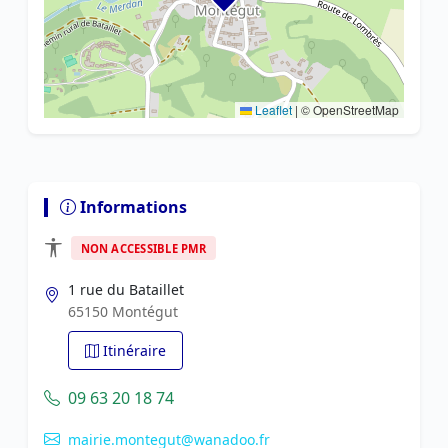
Leaflet
|
© OpenStreetMap
Informations
NON ACCESSIBLE PMR
1 rue du Bataillet
65150 Montégut
Itinéraire
09 63 20 18 74
mairie.montegut@wanadoo.fr