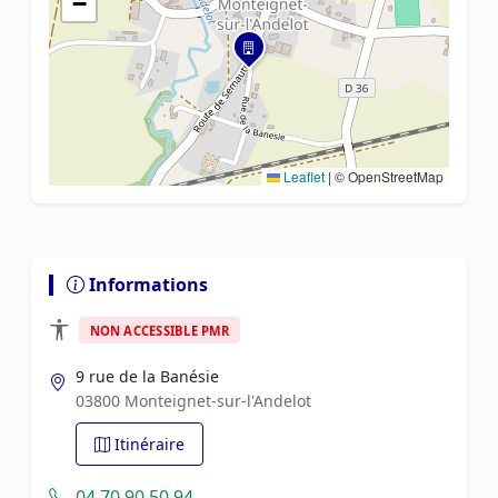
−
Leaflet
|
© OpenStreetMap
Informations
NON ACCESSIBLE PMR
9 rue de la Banésie
03800 Monteignet-sur-l'Andelot
Itinéraire
04 70 90 50 94