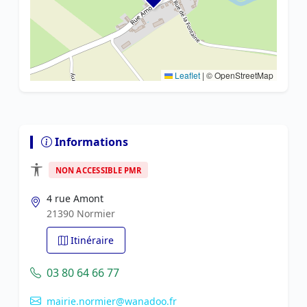
Leaflet
|
© OpenStreetMap
Informations
NON ACCESSIBLE PMR
4 rue Amont
21390 Normier
Itinéraire
03 80 64 66 77
mairie.normier@wanadoo.fr