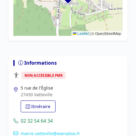
Leaflet
|
© OpenStreetMap
Informations
NON ACCESSIBLE PMR
5 rue de l'Église
27430 Vatteville
Itinéraire
02 32 54 64 34
mairie.vatteville@wanadoo.fr