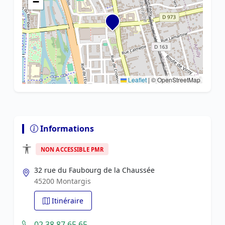
−
Leaflet
|
© OpenStreetMap
Informations
NON ACCESSIBLE PMR
32 rue du Faubourg de la Chaussée
45200 Montargis
Itinéraire
02 38 87 65 65