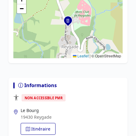
−
Leaflet
|
© OpenStreetMap
Informations
NON ACCESSIBLE PMR
Le Bourg
19430 Reygade
Itinéraire