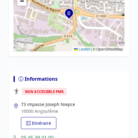
−
Leaflet
|
© OpenStreetMap
Informations
NON ACCESSIBLE PMR
73 impasse Joseph Niepce
16000 Angoulême
Itinéraire
05 45 39 31 00