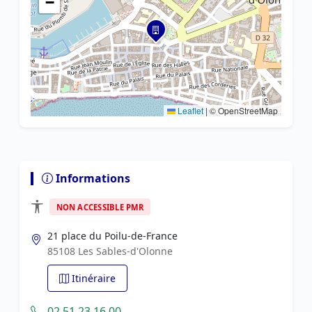
−
Leaflet
|
© OpenStreetMap
Informations
NON ACCESSIBLE PMR
21 place du Poilu-de-France
85108 Les Sables-d'Olonne
Itinéraire
02 51 23 16 00