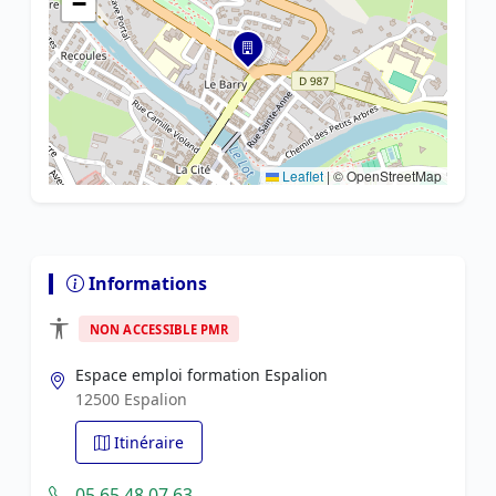
−
Leaflet
|
© OpenStreetMap
Informations
NON ACCESSIBLE PMR
Espace emploi formation Espalion
12500 Espalion
Itinéraire
05 65 48 07 63