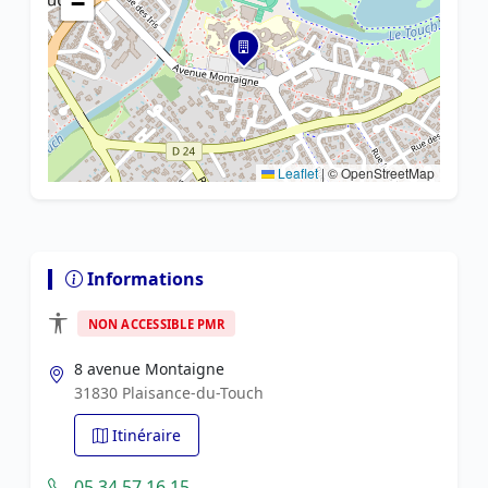
−
Leaflet
|
© OpenStreetMap
Informations
NON ACCESSIBLE PMR
8 avenue Montaigne
31830 Plaisance-du-Touch
Itinéraire
05 34 57 16 15