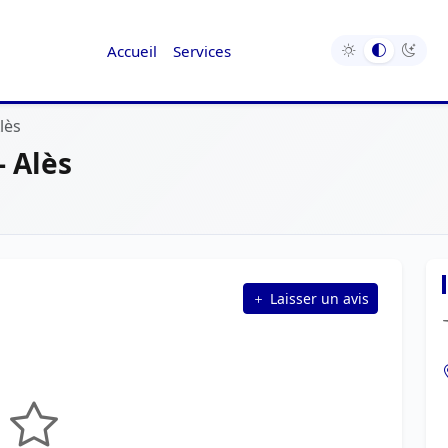
Accueil
Services
lès
- Alès
Laisser un avis