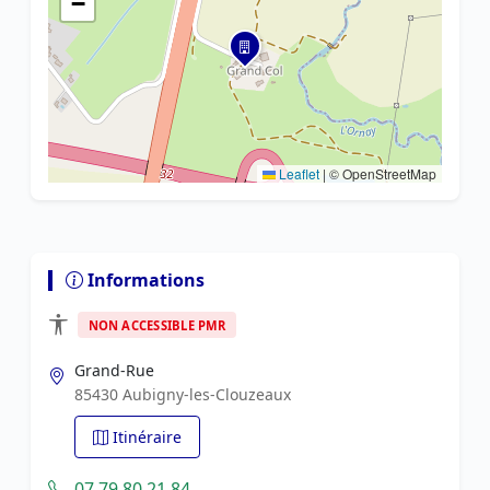
−
Leaflet
|
© OpenStreetMap
Informations
NON ACCESSIBLE PMR
Grand-Rue
85430 Aubigny-les-Clouzeaux
Itinéraire
07 79 80 21 84