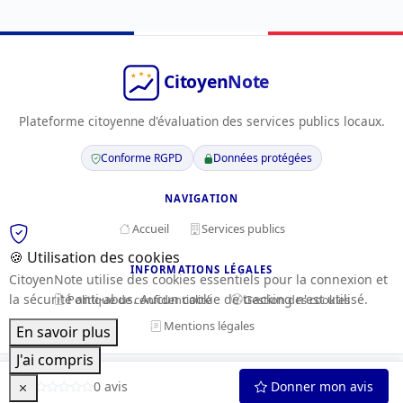
Plateforme citoyenne d'évaluation des services publics locaux.
Conforme RGPD
Données protégées
NAVIGATION
Accueil
Services publics
🍪 Utilisation des cookies
INFORMATIONS LÉGALES
CitoyenNote utilise des cookies essentiels pour la connexion et
la sécurité anti-abus. Aucun cookie de tracking n'est utilisé.
Politique de confidentialité
Gestion des cookies
Mentions légales
En savoir plus
J'ai compris
© 2026 CitoyenNote — Tous droits réservés
0.0
0 avis
Donner mon avis
Fait avec
pour les citoyens