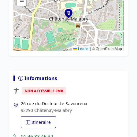
−
Leaflet
|
© OpenStreetMap
Informations
NON ACCESSIBLE PMR
26 rue du Docteur-Le-Savoureux
92290 Châtenay-Malabry
Itinéraire
01 46 83 45 32