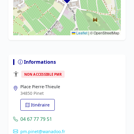
Leaflet
|
© OpenStreetMap
Informations
NON ACCESSIBLE PMR
Place Pierre-Thieule
34850 Pinet
Itinéraire
04 67 77 79 51
pm.pinet@wanadoo.fr