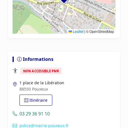
Leaflet
|
© OpenStreetMap
Informations
NON ACCESSIBLE PMR
1 place de la Libération
88550 Pouxeux
Itinéraire
03 29 36 91 10
police@mairie-pouxeux.fr