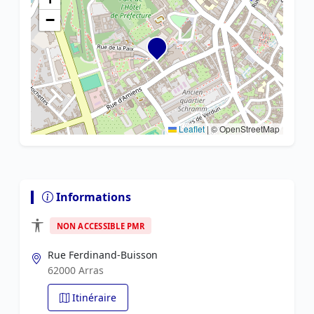
−
Leaflet
|
© OpenStreetMap
Informations
NON ACCESSIBLE PMR
Rue Ferdinand-Buisson
62000 Arras
Itinéraire