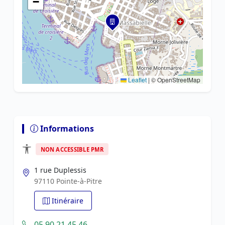
−
Leaflet
|
© OpenStreetMap
Informations
NON ACCESSIBLE PMR
1 rue Duplessis
97110 Pointe-à-Pitre
Itinéraire
05 90 21 45 46